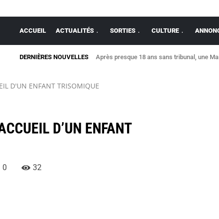
ACCUEIL
ACTUALITÉS
SORTIES
CULTURE
ANNONC
DERNIÈRES NOUVELLES
Après presque 18 ans sans tribunal, une Mais
UEIL D'UN ENFANT TRISOMIQUE
’ACCUEIL D’UN ENFANT
0
32