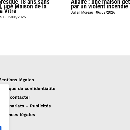
presque 18 ans sans
Allaire : une maison dét
l, une Maison de la
par un violent incendie
à Vitré
Julien Moreau
-
06/08/2026
eau
-
06/08/2026
entions légales
olitique de confidentialité
ous contacter
artenariats – Publicités
nnonces légales