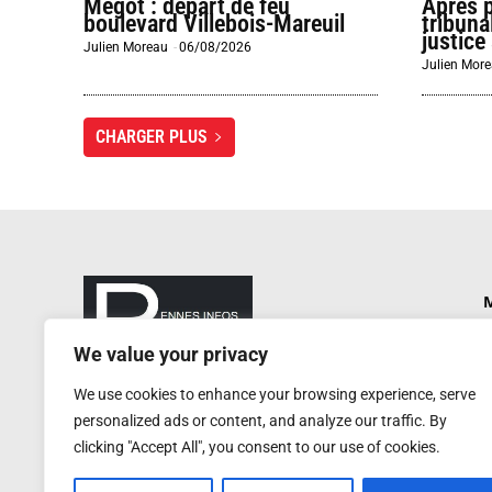
Mégot : départ de feu
Après 
boulevard Villebois-Mareuil
tribuna
justice 
Julien Moreau
-
06/08/2026
Julien Mor
CHARGER PLUS
M
P
We value your privacy
N
rennesinfosautrement@gmail.com
We use cookies to enhance your browsing experience, serve
P
RCS de Rennes : 752 406 884
personalized ads or content, and analyze our traffic. By
Service de presse : 0620 W
A
clicking "Accept All", you consent to our use of cookies.