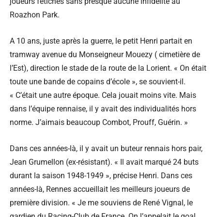
joueurs fétiches sans presque aucune infidélité au
Roazhon Park.
A 10 ans, juste après la guerre, le petit Henri partait en
tramway avenue du Monseigneur Mouezy ( cimetière de
l’Est), direction le stade de la route de la Lorient. « On était
toute une bande de copains d’école », se souvient-il.
« C’était une autre époque. Cela jouait moins vite. Mais
dans l’équipe rennaise, il y avait des individualités hors
norme. J’aimais beaucoup Combot, Prouff, Guérin. »
Dans ces années-là, il y avait un buteur rennais hors pair,
Jean Grumellon (ex-résistant). « Il avait marqué 24 buts
durant la saison 1948-1949 », précise Henri. Dans ces
années-là, Rennes accueillait les meilleurs joueurs de
première division. « Je me souviens de René Vignal, le
gardien du Racing-Club de France. On l’appelait le goal