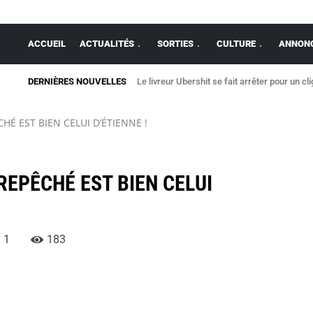
ACCUEIL
ACTUALITÉS
SORTIES
CULTURE
ANNONC
DERNIÈRES NOUVELLES
Le livreur Ubershit se fait arrêter pour un cl
HÉ EST BIEN CELUI D’ÉTIENNE !
REPÊCHÉ EST BIEN CELUI
1
183