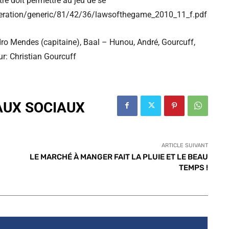
tre doit permettre au jeu de se
ederation/generic/81/42/36/lawsofthegame_2010_11_f.pdf
dro Mendes (capitaine), Baal – Hunou, André, Gourcuff,
eur: Christian Gourcuff
AUX SOCIAUX
ARTICLE SUIVANT
LE MARCHÉ À MANGER FAIT LA PLUIE ET LE BEAU
TEMPS !