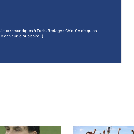
 (Lieux romantiques à Paris, Bretagne Chic, On dit qu'en
lanc sur le Nucléaire...).