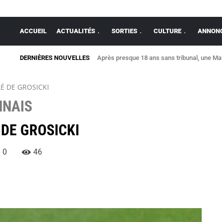
ACCUEIL
ACTUALITÉS
SORTIES
CULTURE
ANNONC
DERNIÈRES NOUVELLES
Après presque 18 ans sans tribunal, une Maison
Allaire : une maison détruite par un violent
É DE GROSICKI
NNAIS
 DE GROSICKI
0
46