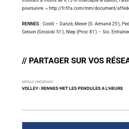
trouvant à moins de 9,15 m intercepte le ballon, l’arbi
poursuivre. » http://fr.fifa.com/mm/document/aff
RENNES
: Costil – Danzé, Mexer (S. Armand 25′), Pe
Gelson (Grosicki 51′), Ntep (Prcic 81′) – Sio. Entraîn
// PARTAGER SUR VOS RÉSE
ARTICLE PRÉCÉDENT
VOLLEY : RENNES MET LES PENDULES A L’HEURE