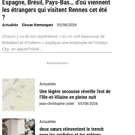
Espagne, Brésil, Pays-Bas… d’où viennent
les étrangers qui visitent Rennes cet été
?
Actualités
Elouan Kermorgant
-
05/08/2026
Chacun y va de son expérience. « Ici, on voit beaucoup de
Brésiliens et d'Italiens », explique une employée de l'Odalys
City, un appart'hôtel...
- Advertisement -
Actualités
Une légère secousse réveille l’est de
l’Ille-et-Vilaine en pleine nuit
jean-christophe collet
-
05/08/2026
Actualités
deux sœurs réinventent le trench
pour les cyclistes et les piétons