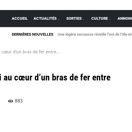
ACCUEIL
ACTUALITÉS
SORTIES
CULTURE
ANNONC
DERNIÈRES NOUVELLES
Une légère secousse réveille l’est de l’Ille-et
 cœur d’un bras de fer entre...
i au cœur d’un bras de fer entre
883