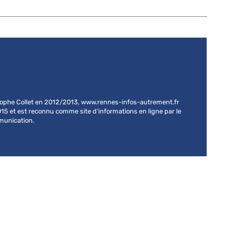
stophe Collet en 2012/2013, www.rennes-infos-autrement.fr
015 et est reconnu comme site d’informations en ligne par le
mmunication.