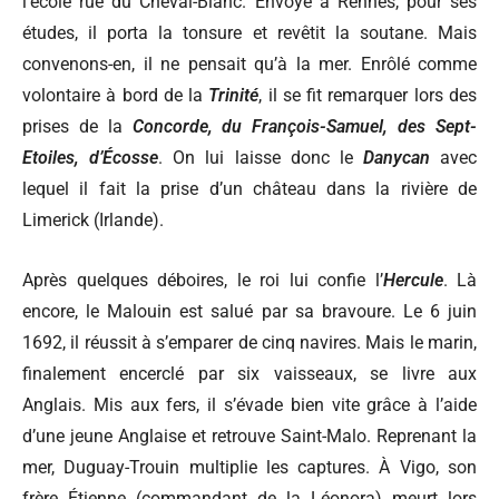
l’école rue du Cheval-Blanc. Envoyé à Rennes, pour ses
études, il porta la tonsure et revêtit la soutane. Mais
convenons-en, il ne pensait qu’à la mer. Enrôlé comme
volontaire à bord de la
Trinité
, il se fit remarquer lors des
prises de la
Concorde, du François-Samuel, des Sept-
Etoiles, d’Écosse
. On lui laisse donc le
Danycan
avec
lequel il fait la prise d’un château dans la rivière de
Limerick (Irlande).
Après quelques déboires, le roi lui confie l’
Hercule
. Là
encore, le Malouin est salué par sa bravoure. Le 6 juin
1692, il réussit à s’emparer de cinq navires. Mais le marin,
finalement encerclé par six vaisseaux, se livre aux
Anglais. Mis aux fers, il s’évade bien vite grâce à l’aide
d’une jeune Anglaise et retrouve Saint-Malo. Reprenant la
mer, Duguay-Trouin multiplie les captures. À Vigo, son
frère Étienne (commandant de la Léonora) meurt lors