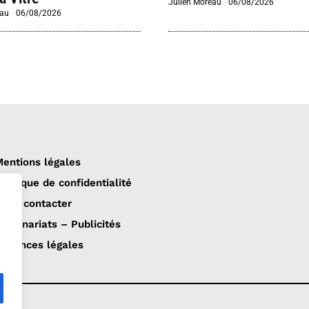
Julien Moreau
-
06/08/2026
eau
-
06/08/2026
entions légales
olitique de confidentialité
ous contacter
artenariats – Publicités
nnonces légales