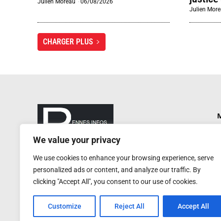
Julien Moreau
-
06/08/2026
Julien Mor
CHARGER PLUS
M
P
We value your privacy
N
rennesinfosautrement@gmail.com
We use cookies to enhance your browsing experience, serve
P
RCS de Rennes : 752 406 884
personalized ads or content, and analyze our traffic. By
Service de presse : 0620 W
A
clicking "Accept All", you consent to our use of cookies.
Customize
Reject All
Accept All