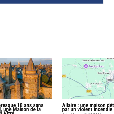
presque 18 ans sans
Allaire : une maison dét
l, une Maison de la
par un violent incendie
à Vitré