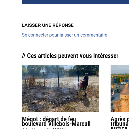
LAISSER UNE RÉPONSE
Se connecter pour laisser un commentaire
// Ces articles peuvent vous intéresser
Mégot : départ de feu
Après 
boulevard Villebois-Mareuil
tribuna
justice 