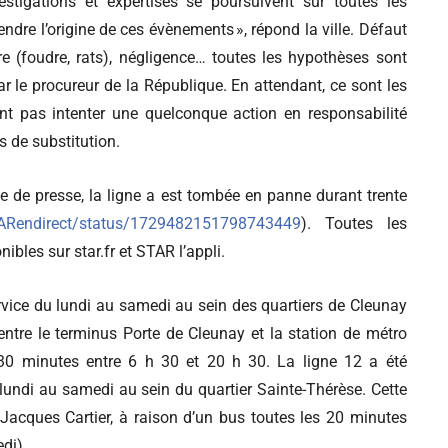
vestigations et expertises se poursuivent sur toutes les
rendre l’origine de ces évènements », répond la ville. Défaut
e (foudre, rats), négligence… toutes les hypothèses sont
ar le procureur de la République. En attendant, ce sont les
ent pas intenter une quelconque action en responsabilité
s de substitution.
ce de presse, la ligne a est tombée en panne durant trente
STARendirect/status/1729482151798743449
). Toutes les
ibles sur star.fr et STAR l’appli.
ervice du lundi au samedi au sein des quartiers de Cleunay
entre le terminus Porte de Cleunay et la station de métro
 30 minutes entre 6 h 30 et 20 h 30. La ligne 12 a été
 lundi au samedi au sein du quartier Sainte-Thérèse. Cette
o Jacques Cartier, à raison d’un bus toutes les 20 minutes
di).