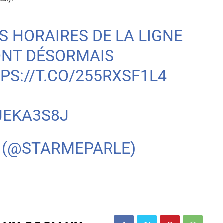
ES HORAIRES DE LA LIGNE
ONT DÉSORMAIS
PS://T.CO/255RXSF1L4
JEKA3S8J
⭐ (@STARMEPARLE)