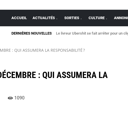
ACCUEIL
ACTUALITÉS
SORTIES
CULTURE
ANNONC
DERNIÈRES NOUVELLES
Le livreur Ubershit se fait arrêter pour un cli
Franck Haise reconduit au SRFC
EMBRE : QUI ASSUMERA LA RESPONSABILITÉ ?
 DÉCEMBRE : QUI ASSUMERA LA
1090