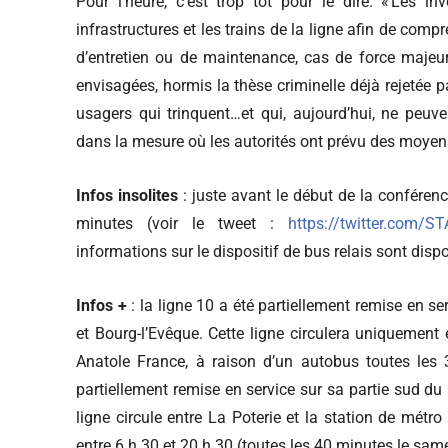
Pour l’heure, c’est trop tôt pour le dire. « Les in
infrastructures et les trains de la ligne afin de comp
d’entretien ou de maintenance, cas de force majeur
envisagées, hormis la thèse criminelle déjà rejetée p
usagers qui trinquent…et qui, aujourd’hui, ne peuv
dans la mesure où les autorités ont prévu des moyen
Infos insolites
: juste avant le début de la conféren
minutes (voir le tweet :
https://twitter.com/
informations sur le dispositif de bus relais sont dispon
Infos +
: la ligne 10 a été partiellement remise en s
et Bourg-l’Evêque. Cette ligne circulera uniquement 
Anatole France, à raison d’un autobus toutes les
partiellement remise en service sur sa partie sud du
ligne circule entre La Poterie et la station de métr
entre 6 h 30 et 20 h 30 (toutes les 40 minutes le same