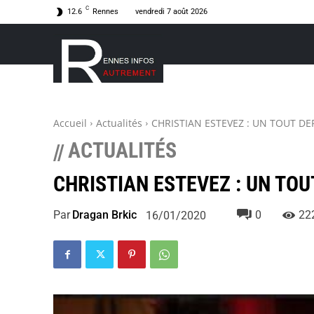
C
12.6
Rennes
vendredi 7 août 2026
Accueil
Actualités
CHRISTIAN ESTEVEZ : UN TOUT DE
ACTUALITÉS
//
CHRISTIAN ESTEVEZ : UN TOU
Par
Dragan Brkic
0
22
16/01/2020