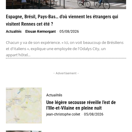
Espagne, Brésil, Pays-Bas… d’où viennent les étrangers qui
visitent Rennes cet été ?
Actualités
Elouan Kermorgant
-
05/08/2026
Chacun y va de son expérience. « Ici, on voit beaucoup de Brésiliens
et d'Italiens », explique une employée de l'Odalys City, un
appart'hôtel...
- Advertisement -
Actualités
Une légère secousse réveille l’est de
l’Ille-et-Vilaine en pleine nuit
jean-christophe collet
-
05/08/2026