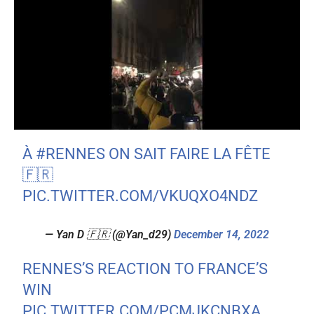
À
#RENNES
ON SAIT FAIRE LA FÊTE
🇫🇷
PIC.TWITTER.COM/VKUQXO4NDZ
— Yan D 🇫🇷 (@Yan_d29)
December 14, 2022
RENNES’S REACTION TO FRANCE’S
WIN
PIC.TWITTER.COM/PCMJKCNBXA