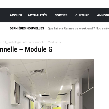
ACCUEIL
ACTUALITÉS
SORTIES
CULTURE
ANNONC
DERNIÈRES NOUVELLES
Que faire à Rennes ce week-end ? Notre séle
N1_Radiologie interventionnelle - Module G
onnelle – Module G