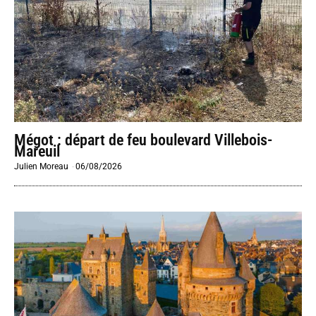
Mégot : départ de feu boulevard Villebois-
Mareuil
Julien Moreau
-
06/08/2026