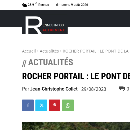
C
25.9
Rennes
dimanche 9 août 2026
Accueil
Actualités
ROCHER PORTAIL : LE PONT DE LA
ACTUALITÉS
//
ROCHER PORTAIL : LE PONT D
Par
Jean-Christophe Collet
0
29/08/2023