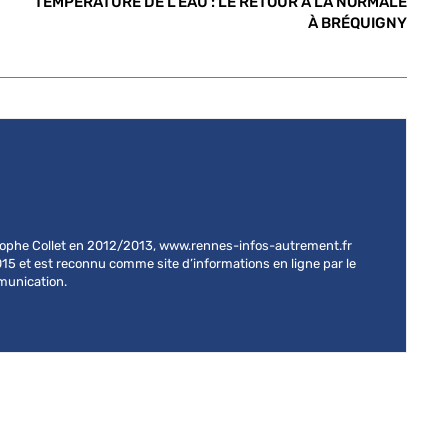
TEMPÉRATURE DE L’EAU : LE RETOUR À LA NORMALE
À BRÉQUIGNY
stophe Collet en 2012/2013, www.rennes-infos-autrement.fr
015 et est reconnu comme site d’informations en ligne par le
mmunication.