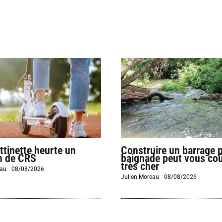
ttinette heurte un
Construire un barrage p
n de CRS
baignade peut vous coû
très cher
eau
-
08/08/2026
Julien Moreau
-
08/08/2026