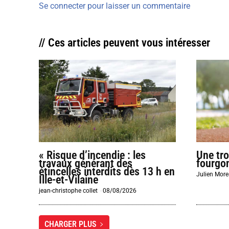
Se connecter pour laisser un commentaire
// Ces articles peuvent vous intéresser
« Risque d’incendie : les
Une tro
travaux générant des
fourgo
étincelles interdits dès 13 h en
Julien Mor
Ille-et-Vilaine
jean-christophe collet
-
08/08/2026
CHARGER PLUS