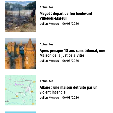
Actualités
Mégot : départ de feu boulevard
Villebois-Mareuil
Julien Moreau
-
06/08/2026
Actualités
Après presque 18 ans sans tribunal, une
Maison de la justice à Vitré
Julien Moreau
-
06/08/2026
Actualités
Allaire : une maison détruite par un
violent incendie
Julien Moreau
-
06/08/2026