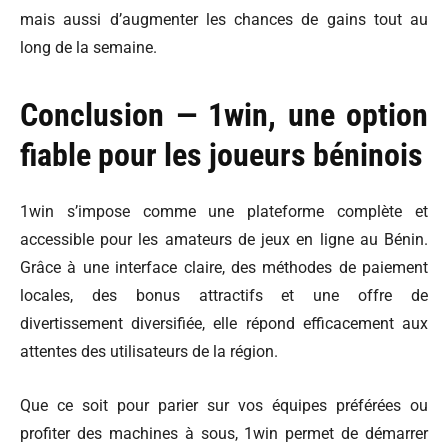
mais aussi d’augmenter les chances de gains tout au
long de la semaine.
Conclusion — 1win, une option
fiable pour les joueurs béninois
1win s’impose comme une plateforme complète et
accessible pour les amateurs de jeux en ligne au Bénin.
Grâce à une interface claire, des méthodes de paiement
locales, des bonus attractifs et une offre de
divertissement diversifiée, elle répond efficacement aux
attentes des utilisateurs de la région.
Que ce soit pour parier sur vos équipes préférées ou
profiter des machines à sous, 1win permet de démarrer