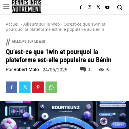
Accueil
Ailleurs sur le Web
Qu’est-ce que 1win et
pourquoi la plateforme est-elle populaire au Bénin
//
AILLEURS SUR LE WEB
Qu’est-ce que 1win et pourquoi la
plateforme est-elle populaire au Bénin
Par
Robert Malo
0
95
24/05/2025