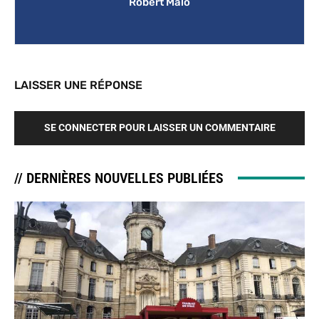
Robert Malo
LAISSER UNE RÉPONSE
SE CONNECTER POUR LAISSER UN COMMENTAIRE
// DERNIÈRES NOUVELLES PUBLIÉES