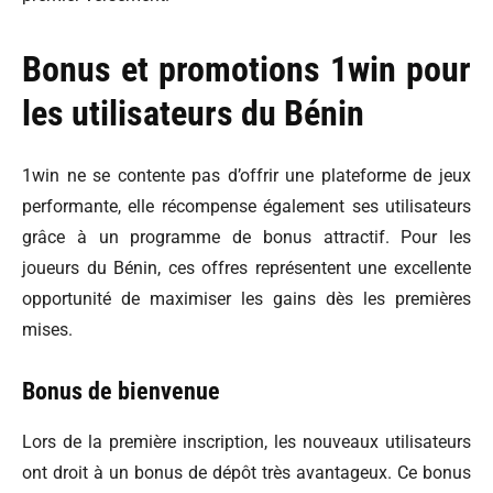
Bonus et promotions 1win pour
les utilisateurs du Bénin
1win ne se contente pas d’offrir une plateforme de jeux
performante, elle récompense également ses utilisateurs
grâce à un programme de bonus attractif. Pour les
joueurs du Bénin, ces offres représentent une excellente
opportunité de maximiser les gains dès les premières
mises.
Bonus de bienvenue
Lors de la première inscription, les nouveaux utilisateurs
ont droit à un bonus de dépôt très avantageux. Ce bonus