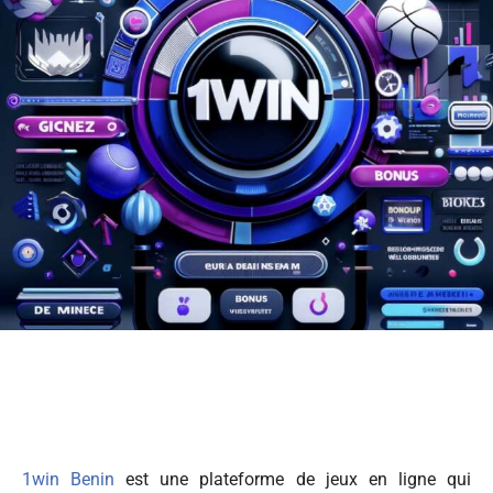
1win Benin
est une plateforme de jeux en ligne qui