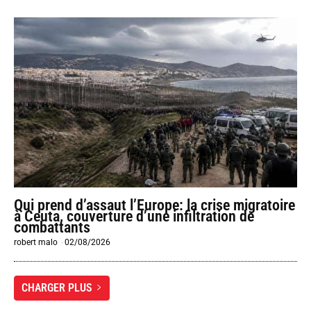
Qui prend d’assaut l’Europe: la crise migratoire
à Ceuta, couverture d’une infiltration de
combattants
robert malo
-
02/08/2026
CHARGER PLUS