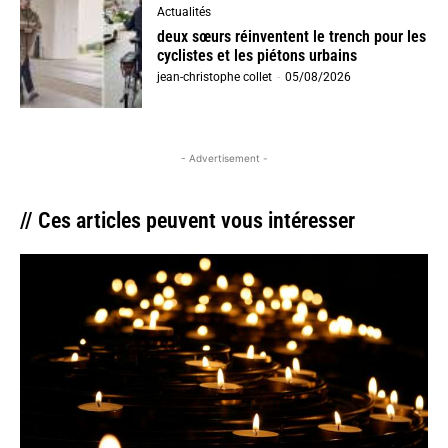
Actualités
deux sœurs réinventent le trench pour les
cyclistes et les piétons urbains
jean-christophe collet
-
05/08/2026
- Advertisement -
// Ces articles peuvent vous intéresser