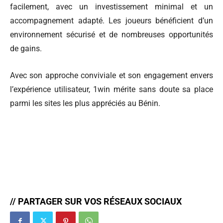
facilement, avec un investissement minimal et un
accompagnement adapté. Les joueurs bénéficient d’un
environnement sécurisé et de nombreuses opportunités
de gains.
Avec son approche conviviale et son engagement envers
l’expérience utilisateur, 1win mérite sans doute sa place
parmi les sites les plus appréciés au Bénin.
// PARTAGER SUR VOS RÉSEAUX SOCIAUX