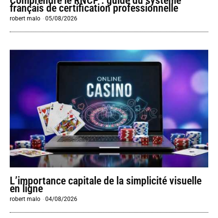
Comprendre le RNCP : guide du système
français de certification professionnelle
robert malo
-
05/08/2026
L’importance capitale de la simplicité visuelle
en ligne
robert malo
-
04/08/2026