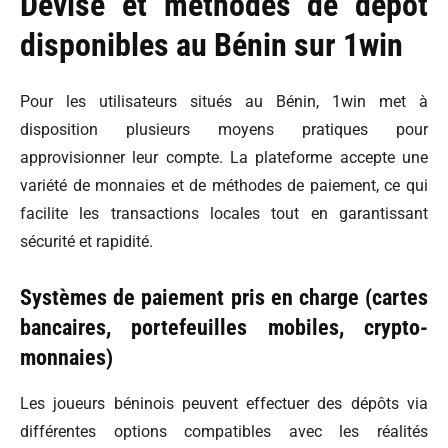
Devise et méthodes de dépôt
disponibles au Bénin sur 1win
Pour les utilisateurs situés au Bénin, 1win met à
disposition plusieurs moyens pratiques pour
approvisionner leur compte. La plateforme accepte une
variété de monnaies et de méthodes de paiement, ce qui
facilite les transactions locales tout en garantissant
sécurité et rapidité.
Systèmes de paiement pris en charge (cartes
bancaires, portefeuilles mobiles, crypto-
monnaies)
Les joueurs béninois peuvent effectuer des dépôts via
différentes options compatibles avec les réalités