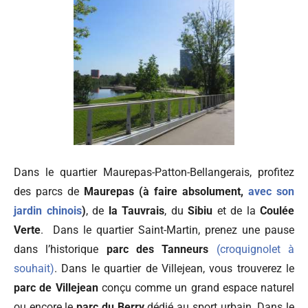
Dans le quartier Maurepas-Patton-Bellangerais, profitez
des parcs de
Maurepas (à faire absolument,
avec son
jardin chinois
)
, de
la Tauvrais
, du
Sibiu
et de la
Coulée
Verte
.
Dans le quartier Saint-Martin, prenez une pause
dans l’historique
parc des Tanneurs
(croquignolet à
souhait)
.
Dans le quartier de Villejean, vous trouverez le
parc de Villejean
conçu comme un grand espace naturel
ou encore le
parc du Berry
dédié au sport urbain.
Dans le