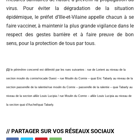
virus. Pour éviter la dégradation de la situation
épidémique, le préfet d’Ille-et-Vilaine appelle chacun à se
faire vacciner, à maintenir la plus grande vigilance dans le
respect des gestes barrière et à faire preuve de bon
sens, pour la protection de tous par tous.
(1)
le périmètre concerné est délimité par les rues suivantes :
rue de Lorient au niveau de la
section moulin du comte/rocade Ouest – rue Moulin du Comte – quai Eric Tabarly au niveau de la
section passerelle de la ralentie/rue moulin du Comte – passerelle de la ralentie – quai Tabarly au
niveau de la section allée Louis Lucipia / rue Moulin du Comte – allée Louis Lucipia au niveau de
la section quai d’Auchel/quai Tabarly.
// PARTAGER SUR VOS RÉSEAUX SOCIAUX