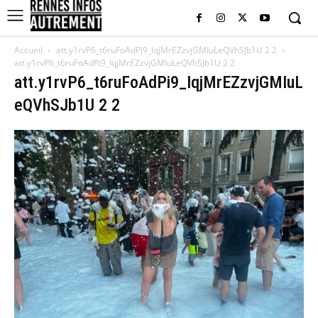
Accueil
att.y1rvP6_t6ruFoAdPi9_IqjMrEZzvjGMIuLeQVhSJb1U 2 2
att.y1rvP6_t6ruFoAdPi9_IqjMrEZzvjGMIuLeQVhSJb1U 2 2
att.y1rvP6_t6ruFoAdPi9_IqjMrEZzvjGMIuL
eQVhSJb1U 2 2