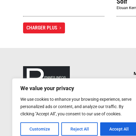
Soif
Elouan Ker
CHARGER PLUS
M
P
We value your privacy
N
rennesinfosautrement@gmail.com
We use cookies to enhance your browsing experience, serve
P
RCS de Rennes : 752 406 884
personalized ads or content, and analyze our traffic. By
Service de presse : 0620 W
A
clicking "Accept All", you consent to our use of cookies.
Customize
Reject All
Accept All