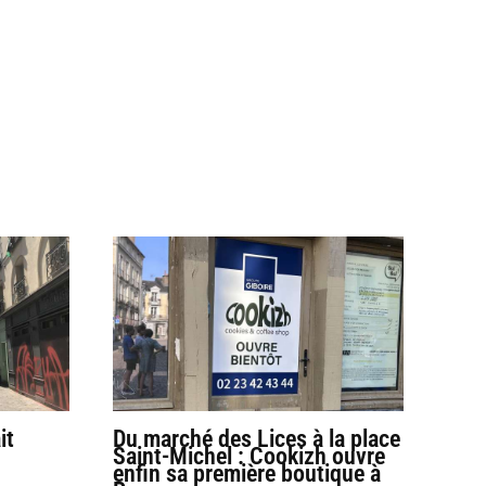
it
Du marché des Lices à la place
Saint-Michel : Cookizh ouvre
enfin sa première boutique à