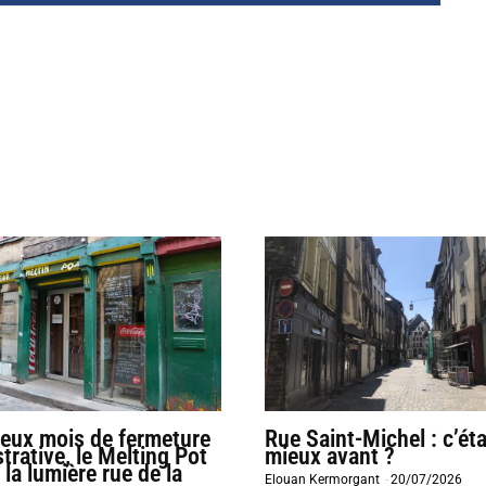
deux mois de fermeture
Rue Saint-Michel : c’éta
trative, le Melting Pot
mieux avant ?
 la lumière rue de la
Elouan Kermorgant
-
20/07/2026