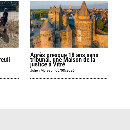
Après presque 18 ans sans
euil
tribunal, une Maison de la
justice à Vitré
Julien Moreau
-
06/08/2026