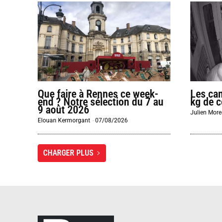
Que faire à Rennes ce week-
Les ca
end ? Notre sélection du 7 au
kg de 
9 août 2026
Julien Mor
Elouan Kermorgant
-
07/08/2026
CHARGER PLUS