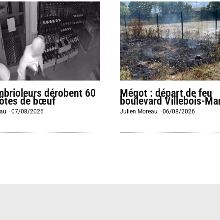
mbrioleurs dérobent 60
Mégot : départ de feu
côtes de bœuf
boulevard Villebois-Mar
eau
-
07/08/2026
Julien Moreau
-
06/08/2026