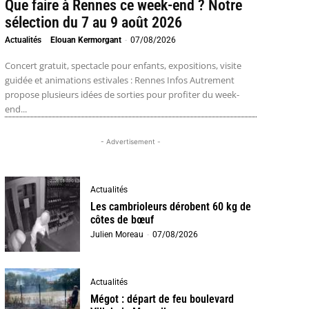
Que faire à Rennes ce week-end ? Notre
sélection du 7 au 9 août 2026
Actualités
Elouan Kermorgant
-
07/08/2026
Concert gratuit, spectacle pour enfants, expositions, visite
guidée et animations estivales : Rennes Infos Autrement
propose plusieurs idées de sorties pour profiter du week-
end...
- Advertisement -
Actualités
Les cambrioleurs dérobent 60 kg de
côtes de bœuf
Julien Moreau
-
07/08/2026
Actualités
Mégot : départ de feu boulevard