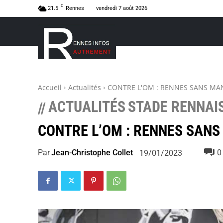
C
21.5
Rennes
vendredi 7 août 2026
Accueil
Actualités
CONTRE L'OM : RENNES SANS MA
ACTUALITÉS
STADE RENNAI
//
CONTRE L’OM : RENNES SAN
Par
Jean-Christophe Collet
0
19/01/2023