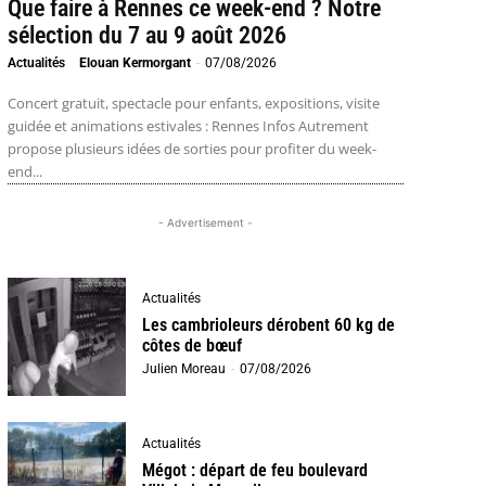
Que faire à Rennes ce week-end ? Notre
sélection du 7 au 9 août 2026
Actualités
Elouan Kermorgant
-
07/08/2026
Concert gratuit, spectacle pour enfants, expositions, visite
guidée et animations estivales : Rennes Infos Autrement
propose plusieurs idées de sorties pour profiter du week-
end...
- Advertisement -
Actualités
Les cambrioleurs dérobent 60 kg de
côtes de bœuf
Julien Moreau
-
07/08/2026
Actualités
Mégot : départ de feu boulevard