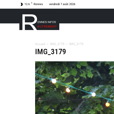
C
12.6
Rennes
vendredi 7 août 2026
Accueil
IMG_3179
IMG_3179
IMG_3179