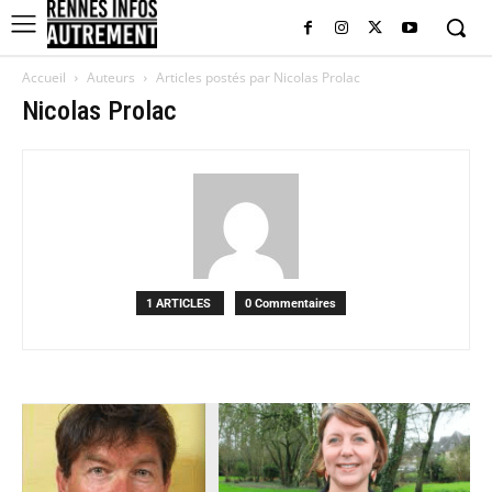
Accueil
Auteurs
Articles postés par Nicolas Prolac
Nicolas Prolac
1 ARTICLES
0 Commentaires