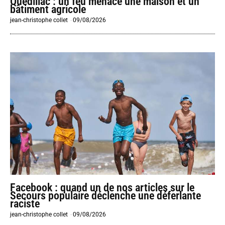
Quédillac : un feu menace une maison et un
bâtiment agricole
jean-christophe collet
-
09/08/2026
Facebook : quand un de nos articles sur le
Secours populaire déclenche une déferlante
raciste
jean-christophe collet
-
09/08/2026