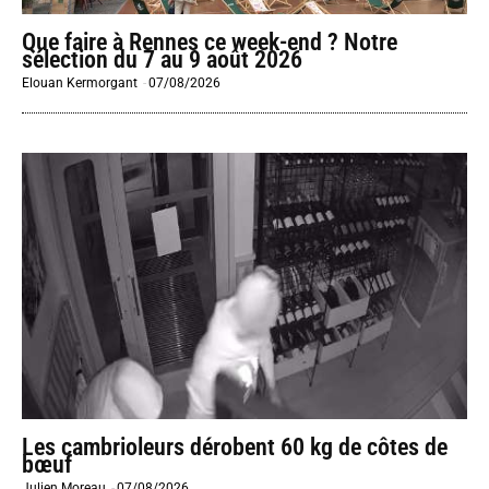
Que faire à Rennes ce week-end ? Notre
sélection du 7 au 9 août 2026
Elouan Kermorgant
-
07/08/2026
Les cambrioleurs dérobent 60 kg de côtes de
bœuf
Julien Moreau
-
07/08/2026