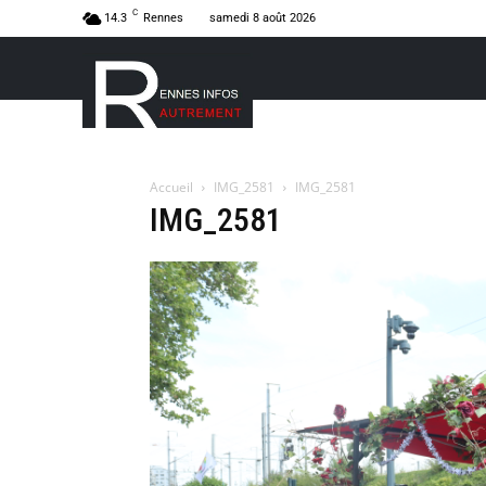
C
14.3
Rennes
samedi 8 août 2026
Accueil
IMG_2581
IMG_2581
IMG_2581