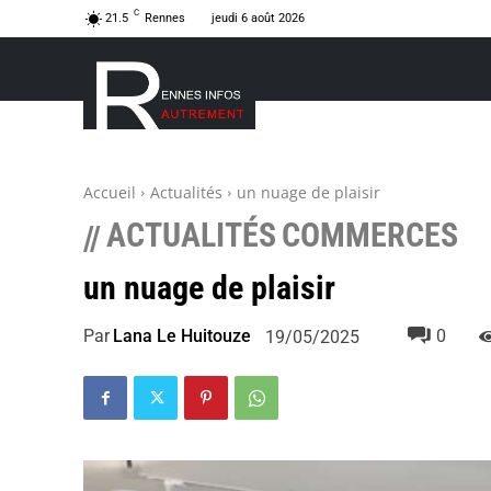
C
21.5
Rennes
jeudi 6 août 2026
Accueil
Actualités
un nuage de plaisir
ACTUALITÉS
COMMERCES
//
un nuage de plaisir
Par
Lana Le Huitouze
0
19/05/2025