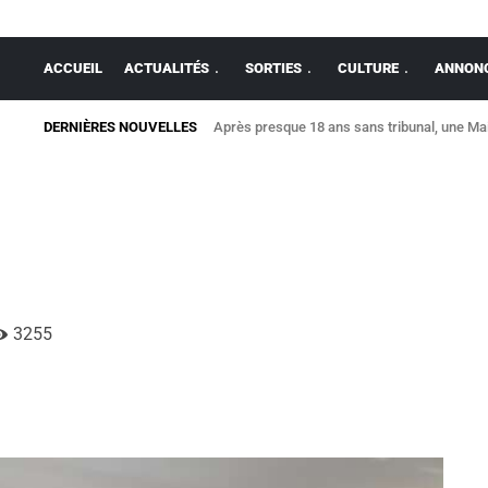
ACCUEIL
ACTUALITÉS
SORTIES
CULTURE
ANNONC
DERNIÈRES NOUVELLES
Après presque 18 ans sans tribunal, une Maison 
Allaire : une maison détruite par un violent 
3255