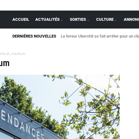
ACCUEIL
ACTUALITÉS
SORTIES
CULTURE
ANNONC
DERNIÈRES NOUVELLES
Le livreur Ubershit se fait arrêter pour un cl
efault_medium
ium