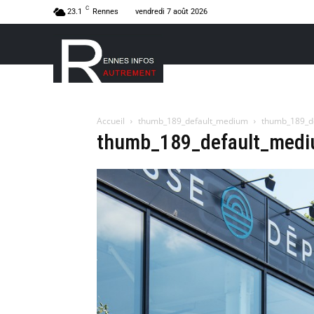
C
23.1
Rennes
vendredi 7 août 2026
Accueil
thumb_189_default_medium
thumb_189_d
thumb_189_default_med