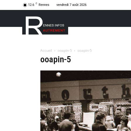
C
12.6
Rennes
vendredi 7 août 2026
Accueil
ooapin-5
ooapin-5
ooapin-5