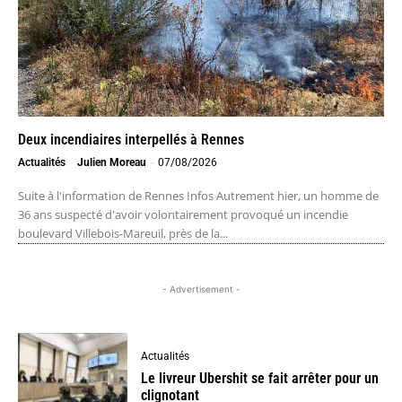
Deux incendiaires interpellés à Rennes
Actualités
Julien Moreau
-
07/08/2026
Suite à l'information de Rennes Infos Autrement hier, un homme de
36 ans suspecté d'avoir volontairement provoqué un incendie
boulevard Villebois-Mareuil, près de la...
- Advertisement -
Actualités
Le livreur Ubershit se fait arrêter pour un
clignotant