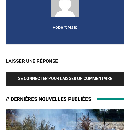
Robert Malo
LAISSER UNE RÉPONSE
SE CONNECTER POUR LAISSER UN COMMENTAIRE
// DERNIÈRES NOUVELLES PUBLIÉES