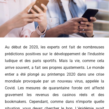
Au début de 2020, les experts ont fait de nombreuses
prédictions positives sur le développement de l’industrie
ludique et des paris sportifs. Mais la vie, comme cela
arrive souvent, a fait ses propres ajustements. Le monde
entier a été plongé au printemps 2020 dans une crise
mondiale provoquée par un nouveau virus, appelée la
Covid. Les mesures de quarantaine forcée ont affecté
gravement les revenus des casinos réels et des
bookmakers. Cependant, comme dans n’importe quelle
situation, vous devez chercher le bon. L’épidémie avait