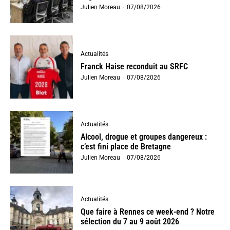
Julien Moreau
-
07/08/2026
Actualités
Franck Haise reconduit au SRFC
Julien Moreau
-
07/08/2026
Actualités
Alcool, drogue et groupes dangereux :
c’est fini place de Bretagne
Julien Moreau
-
07/08/2026
Actualités
Que faire à Rennes ce week-end ? Notre
sélection du 7 au 9 août 2026