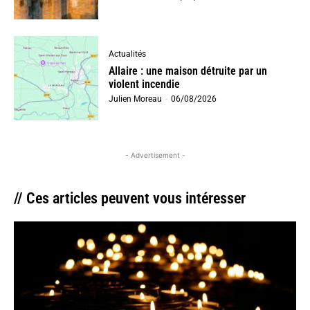
Actualités
Allaire : une maison détruite par un
violent incendie
Julien Moreau
-
06/08/2026
- Advertisement -
// Ces articles peuvent vous intéresser