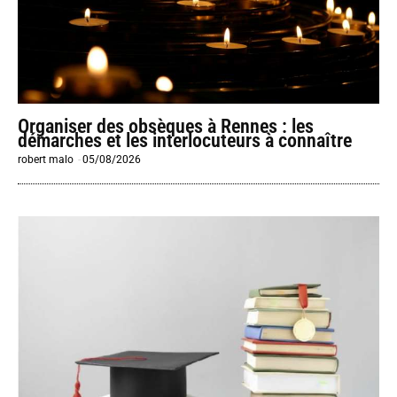
Organiser des obsèques à Rennes : les
démarches et les interlocuteurs à connaître
robert malo
-
05/08/2026