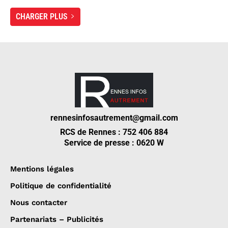
CHARGER PLUS
rennesinfosautrement@gmail.com
RCS de Rennes : 752 406 884
Service de presse : 0620 W
Mentions légales
Politique de confidentialité
Nous contacter
Partenariats – Publicités