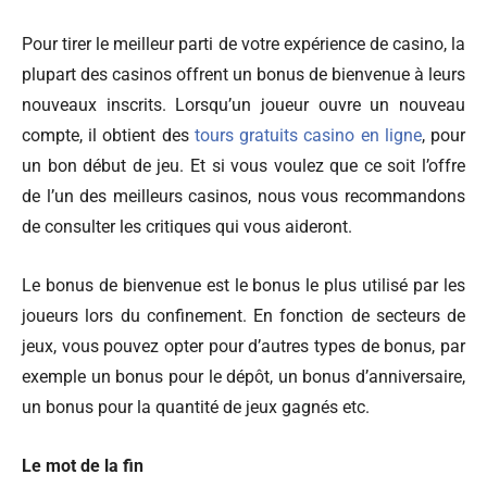
Pour tirer le meilleur parti de votre expérience de casino, la
plupart des casinos offrent un bonus de bienvenue à leurs
nouveaux inscrits. Lorsqu’un joueur ouvre un nouveau
compte, il obtient des
tours gratuits casino en ligne
, pour
un bon début de jeu. Et si vous voulez que ce soit l’offre
de l’un des meilleurs casinos, nous vous recommandons
de consulter les critiques qui vous aideront.
Le bonus de bienvenue est le bonus le plus utilisé par les
joueurs lors du confinement. En fonction de secteurs de
jeux, vous pouvez opter pour d’autres types de bonus, par
exemple un bonus pour le dépôt, un bonus d’anniversaire,
un bonus pour la quantité de jeux gagnés etc.
Le mot de la fin