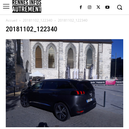
Accueil
20181102_122340
20181102_122340
20181102_122340