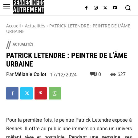
Accueil
Actualités
PATRICK LETENDRE : PEINTRE DE L'ÂME
URBAINE
//
ACTUALITÉS
PATRICK LETENDRE : PEINTRE DE L’ÂME
URBAINE
Par
Mélanie Collot
0
627
17/12/2024
Pour la première fois, le peintre Patrick Letendre expose à
Rennes. Il offre au public une immersion dans un univers
mêlant rêve et nostalgie. Pendant une semaine, ses