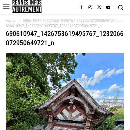
Accueil
690610947_1426753619495767_1232066072950649721_n
690610947_1426753619495767_1232066072950649721_n
690610947_1426753619495767_1232066
072950649721_n