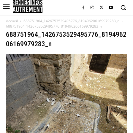
Accueil
688751964_1426753529495776_819496206169979283_n
688751964_1426753529495776_819496206169979283_n
688751964_1426753529495776_8194962
06169979283_n