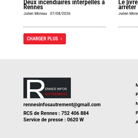
Deux incendiaires interpellés à
Le livr
Rennes
arrêter
Julien Moreau
-
07/08/2026
Julien Mor
CHARGER PLUS
M
P
N
rennesinfosautrement@gmail.com
P
RCS de Rennes : 752 406 884
Service de presse : 0620 W
A