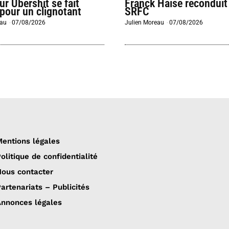
eur Ubershit se fait
Franck Haise reconduit
 pour un clignotant
SRFC
eau
-
07/08/2026
Julien Moreau
-
07/08/2026
entions légales
olitique de confidentialité
ous contacter
artenariats – Publicités
nnonces légales