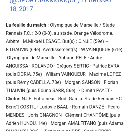
(@SPORTSARMORIQUE)
FEBRUARY
18, 2017
La feuille du match :
Olympique de Marseille / Stade
Rennais F.C. : 2-0 (0-0), au stade, Orange Vélodrome.
Arbitre : M.Mikaël LESAGE. But(s) : C.NJIE (59e) –
F.THAUVIN (64e). Avertissement(s) : W.VAINQUEUR (61e).
Olympique de Marseille : Yohann PELE · André
ANGUISSA · ROLANDO · Grégory SERTIC · Patrice EVRA
(puis DORIA, 75e) · Wiliam VAINQUEUR · Maxime LOPEZ
(puis Rémy CABELLA, 78e) · Morgan SANSON · Florian
THAUVIN (puis Bouna SARR, 86e) · Dimitri PAYET ·
Clinton NJIE. Entraineur : Rudi Garcia. Stade Rennais F.C. :
Benoît COSTIL · Ludovic BAAL · Romain DANZÉ · Pedro
MENDES · Joris GNAGNON · Clément CHANTÔME (puis
Adrien HUNOU, 14e) · Morgan AMALFITANO (puis Adama