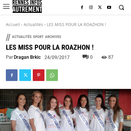
Accueil
Actualités
LES MISS POUR LA ROAZHON !
//
ACTUALITÉS
SPORT
ARCHIVES
LES MISS POUR LA ROAZHON !
Par
Dragan Brkic
0
87
24/09/2017