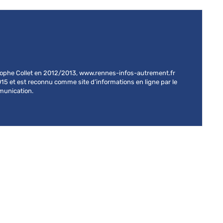
stophe Collet en 2012/2013, www.rennes-infos-autrement.fr
015 et est reconnu comme site d’informations en ligne par le
mmunication.