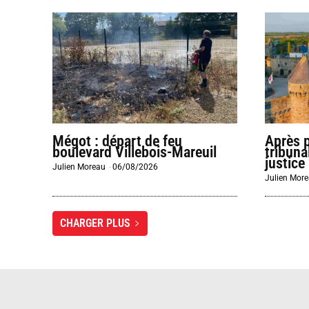
Mégot : départ de feu
Après 
boulevard Villebois-Mareuil
tribuna
justice 
Julien Moreau
-
06/08/2026
Julien Mor
CHARGER PLUS