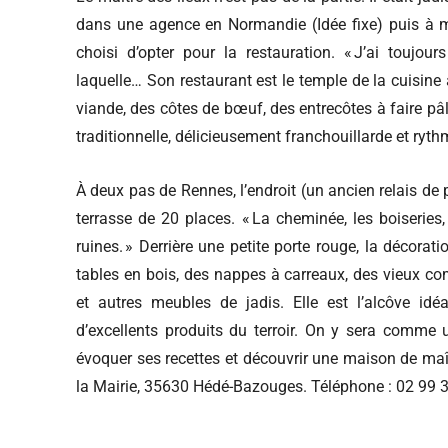
dans une agence en Normandie (Idée fixe) puis à mon 
choisi d’opter pour la restauration. « J’ai toujour
laquelle… Son restaurant est le temple de la cuisine
viande, des côtes de bœuf, des entrecôtes à faire p
traditionnelle, délicieusement franchouillarde et ryth
À deux pas de Rennes, l’endroit (un ancien relais de
terrasse de 20 places. « La cheminée, les boiseries
ruines. » Derrière une petite porte rouge, la décor
tables en bois, des nappes à carreaux, des vieux co
et autres meubles de jadis. Elle est l’alcôve idé
d’excellents produits du terroir. On y sera comme u
évoquer ses recettes et découvrir une maison de maît
la Mairie, 35630 Hédé-Bazouges. Téléphone : 02 99 3