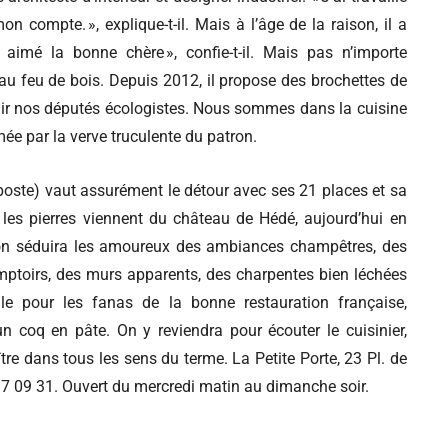
compte. », explique-t-il. Mais à l’âge de la raison, il a
s aimé la bonne chère », confie-t-il. Mais pas n’importe
 au feu de bois. Depuis 2012, il propose des brochettes de
âlir nos députés écologistes. Nous sommes dans la cuisine
mée par la verve truculente du patron.
 poste) vaut assurément le détour avec ses 21 places et sa
, les pierres viennent du château de Hédé, aujourd’hui en
ation séduira les amoureux des ambiances champêtres, des
mptoirs, des murs apparents, des charpentes bien léchées
ale pour les fanas de la bonne restauration française,
n coq en pâte. On y reviendra pour écouter le cuisinier,
re dans tous les sens du terme. La Petite Porte, 23 Pl. de
7 09 31. Ouvert du mercredi matin au dimanche soir.