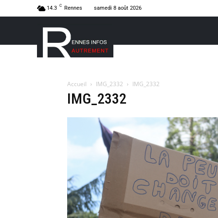
C
14.3
Rennes
samedi 8 août 2026
Accueil
IMG_2332
IMG_2332
IMG_2332