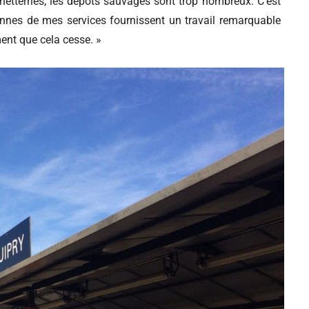
etterries, les dépôts sauvages sont trop nombreux. C’est
onnes de mes services fournissent un travail remarquable
ment que cela cesse. »