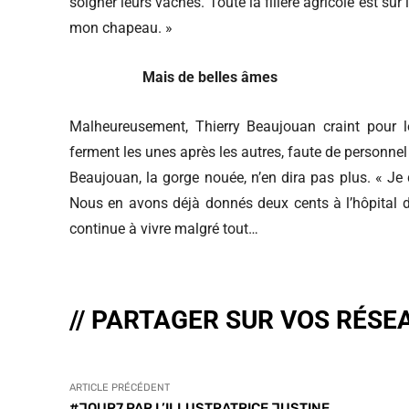
soigner leurs vaches. Toute la filière agricole est su
mon chapeau. »
Mais de belles âmes
Malheureusement, Thierry Beaujouan craint pour l
ferment les unes après les autres, faute de personnel
Beaujouan, la gorge nouée, n’en dira pas plus. « Je 
Nous en avons déjà donnés deux cents à l’hôpital d
continue à vivre malgré tout…
// PARTAGER SUR VOS RÉSE
ARTICLE PRÉCÉDENT
#JOUR7 PAR L’ILLUSTRATRICE JUSTINE