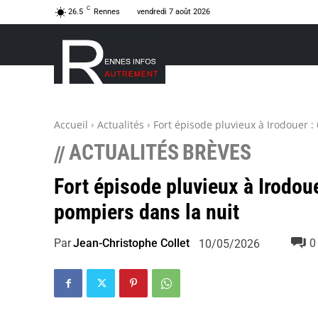
C
26.5
Rennes
vendredi 7 août 2026
Accueil
Actualités
Fort épisode pluvieux à Irodouer :
ACTUALITÉS
BRÈVES
//
Fort épisode pluvieux à Irodou
pompiers dans la nuit
Par
Jean-Christophe Collet
0
10/05/2026