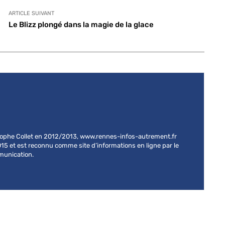
ARTICLE SUIVANT
Le Blizz plongé dans la magie de la glace
stophe Collet en 2012/2013, www.rennes-infos-autrement.fr
015 et est reconnu comme site d’informations en ligne par le
mmunication.