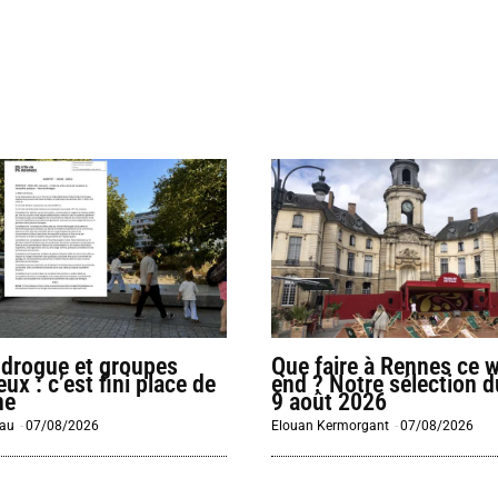
 drogue et groupes
Que faire à Rennes ce 
ux : c’est fini place de
end ? Notre sélection d
ne
9 août 2026
eau
-
07/08/2026
Elouan Kermorgant
-
07/08/2026