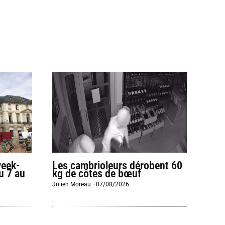
week-
Les cambrioleurs dérobent 60
u 7 au
kg de côtes de bœuf
Julien Moreau
-
07/08/2026