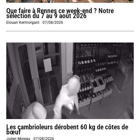
Que faire à Rennes ce week-end ? Notre
sélection du 7 au 9 août 2026
Elouan Kermorgant
-
07/08/2026
Les cambrioleurs dérobent 60 kg de côtes de
bœuf
Julien Moreau
-
07/08/2026