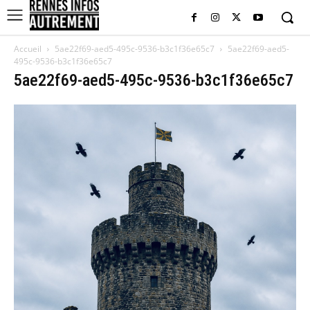
Accueil
5ae22f69-aed5-495c-9536-b3c1f36e65c7
5ae22f69-aed5-
495c-9536-b3c1f36e65c7
5ae22f69-aed5-495c-9536-b3c1f36e65c7