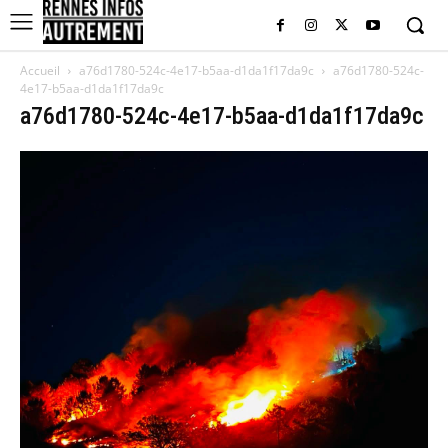
Accueil
a76d1780-524c-4e17-b5aa-d1da1f17da9c
a76d1780-524c-
4e17-b5aa-d1da1f17da9c
a76d1780-524c-4e17-b5aa-d1da1f17da9c