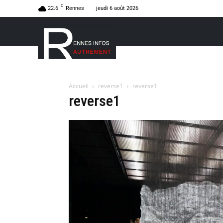
C
22.6
Rennes
jeudi 6 août 2026
Accueil
reverse1
reverse1
reverse1