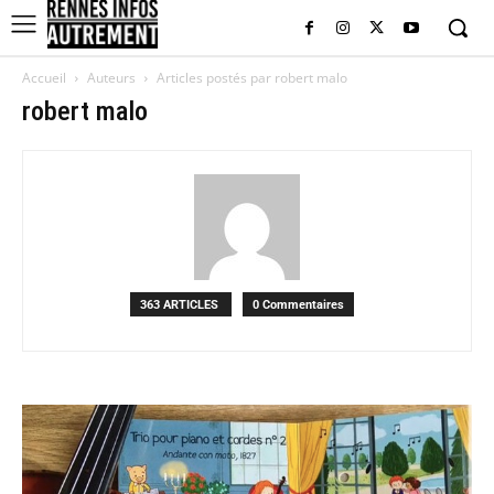
Accueil
Auteurs
Articles postés par robert malo
robert malo
363 ARTICLES
0 Commentaires