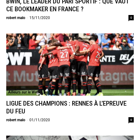
BWIN, LE LEADER DU PARI SPORTIF : QUE VAUT
CE BOOKMAKER EN FRANCE ?
0
robert malo
-
15/11/2020
Ailleurs sur le Web
LIGUE DES CHAMPIONS : RENNES À L’EPREUVE
DU FEU
0
robert malo
-
01/11/2020