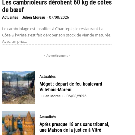
Les cambrioleurs dérobent 60 kg de côtes
de bœuf
Actualités
Julien Moreau
-
07/08/2026
Le cambriolage est insolite : à Chantepie, le restaurant La
Côte & l'Arête s'est fait dérober son stock de viande maturée.
Avec un prix...
- Advertisement -
Actualités
Mégot : départ de feu boulevard
Villebois-Mareuil
Julien Moreau
-
06/08/2026
Actualités
Après presque 18 ans sans tribunal,
une Maison de la justice à Vitré