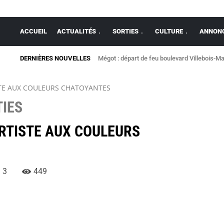
ACCUEIL
ACTUALITÉS
SORTIES
CULTURE
ANNONC
DERNIÈRES NOUVELLES
Après presque 18 ans sans tribunal, une Mais
STE AUX COULEURS CHATOYANTES
IES
ARTISTE AUX COULEURS
3
449