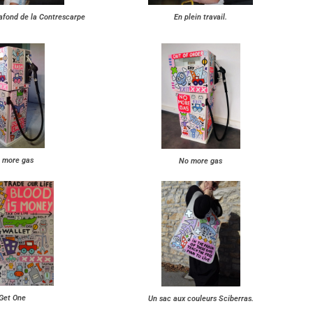
afond de la Contrescarpe
En plein travail.
 more gas
No more gas
Get One
Un sac aux couleurs Sciberras.