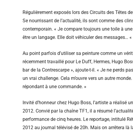
Régulièrement exposés lors des Circuits des Têtes d
Se nourrissant de l’actualité, ils sont comme des cl
contemporain. « Je compare toujours une toile à une c
être un langage. Elle doit véhiculer des messages… «
Au point parfois d’utiliser sa peinture comme un vérit
récemment travaillé pour Le Duff, Hermes, Hugo Boss e
bar de la Contrescarpe », ajoute-t-il. « Je ne perds p
un vrai challenge. Cela m’ouvre vers un autre monde. R
répondant à une commande. »
Invité d’honneur chez Hugo Boss, l’artiste a réalisé 
2012. Convié par la chaîne TF1, il a résumé l’actualit
performance de cinq heures. Le reportage, intitulé Ré
2012 au journal télévisé de 20h. Mais on arrêtera là l