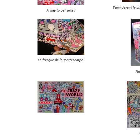
Yann devant le pl
A way to get sexe !
La fresque de laContrescarpe.
No