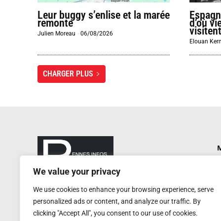
Leur buggy s’enlise et la marée
Espagn
remonte
d’où vi
visiten
Julien Moreau
-
06/08/2026
Elouan Ker
CHARGER PLUS
M
P
We value your privacy
N
rennesinfosautrement@gmail.com
We use cookies to enhance your browsing experience, serve
P
RCS de Rennes : 752 406 884
personalized ads or content, and analyze our traffic. By
Service de presse : 0620 W
A
clicking "Accept All", you consent to our use of cookies.