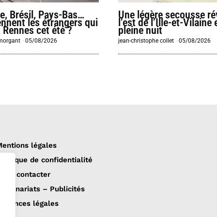
e, Brésil, Pays-Bas…
Une légère secousse rév
ennent les étrangers qui
l’est de l’Ille-et-Vilaine 
t Rennes cet été ?
pleine nuit
morgant
-
05/08/2026
jean-christophe collet
-
05/08/2026
entions légales
olitique de confidentialité
ous contacter
artenariats – Publicités
nnonces légales