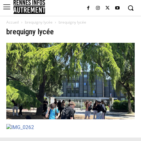
Accueil
brequigny lycée
brequigny lycée
brequigny lycée