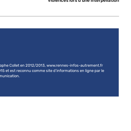
violences lors d’une interpellation
stophe Collet en 2012/2013, www.rennes-infos-autrement.fr
015 et est reconnu comme site d’informations en ligne par le
mmunication.